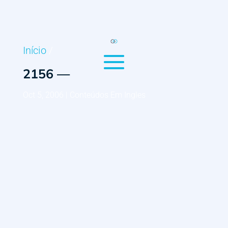
Início
/
2156 —
Oct 5, 2006
|
Conteúdos Em Ingles