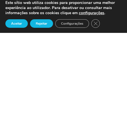

Este sítio web utiliza cookies para proporcionar uma melhor
experiência ao utilizador. Para desativar ou consultar mais
informações sobre os cookies clique em
configurações
.
Lisboa | Bruxelas | São Francisco
Close GDPR Cook
Aceitar
Rejeitar
Configurações

 secretariado@centrodecontacto.com

(+351) 213 243 750