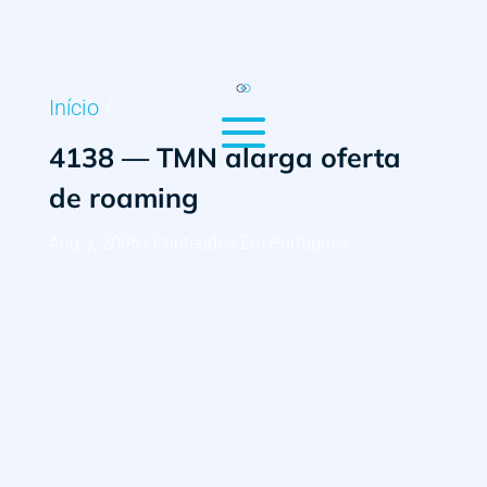
Início
/
4138 — TMN alarga oferta
de roaming
Aug 3, 2006
|
Conteúdos Em Português