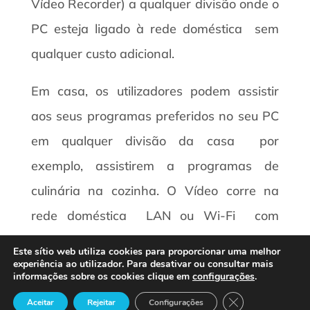
Vídeo Recorder) a qualquer divisão onde o
PC esteja ligado à rede doméstica  sem
qualquer custo adicional.
Em casa, os utilizadores podem assistir
aos seus programas preferidos no seu PC
em qualquer divisão da casa  por
exemplo, assistirem a programas de
culinária na cozinha. O Vídeo corre na
rede doméstica  LAN ou Wi-Fi  com
qualidade de DVD (MPEG-2), tornando-o
Este sítio web utiliza cookies para proporcionar uma melhor
ideal para uma visualização full-screen. E
experiência ao utilizador. Para desativar ou consultar mais
informações sobre os cookies clique em
configurações
.
graças ao multicasting da rede doméstica,
Close GDPR Cook
Aceitar
Rejeitar
Configurações