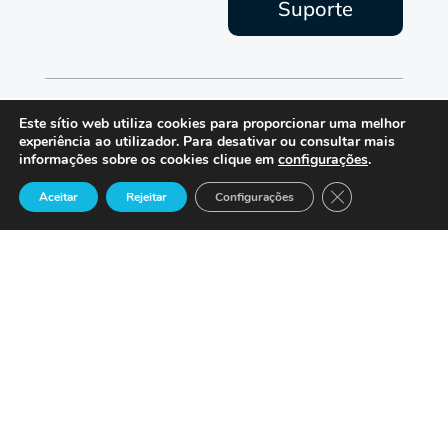
Suporte
Este sítio web utiliza cookies para proporcionar uma melhor
experiência ao utilizador. Para desativar ou consultar mais
informações sobre os cookies clique em
configurações
.

Close GDPR Cook
Aceitar
Rejeitar
Configurações
Lisboa | Bruxelas | São Francisco

 secretariado@centrodecontacto.com