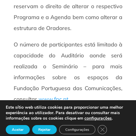
reservam o direito de alterar o respectivo
Programa e a Agenda bem como alterar a
estrutura de Oradores.
O número de participantes está limitado à
capacidade do Auditório aonde será
realizada o Seminário – para mais
informações sobre os espaços da
Fundação Portuguesa das Comunicações,
consultar
www.fpc.pt
.
Este sítio web utiliza cookies para proporcionar uma melhor
experiência ao utilizador. Para desativar ou consultar mais
LOCAL
informações sobre os cookies clique em
configurações
.
Close GDPR Cook
Aceitar
Rejeitar
Configurações
Fundação Portuguesa das Comunicações