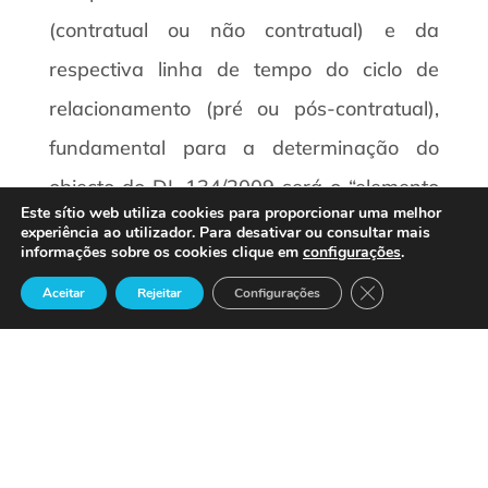
(contratual ou não contratual) e da
respectiva linha de tempo do ciclo de
relacionamento (pré ou pós-contratual),
fundamental para a determinação do
objecto do DL 134/2009 será o “elemento
Este sítio web utiliza cookies para proporcionar uma melhor
relacional” ínsito ao próprio conceito de
experiência ao utilizador. Para desativar ou consultar mais
informações sobre os cookies clique em
configurações
.
consumidor[efn_note]Para mais
Close GDPR Cook
Aceitar
Rejeitar
Configurações
desenvolvimentos sobre o “elemento
relacional”, cfr. (Carvalho, 2014), p. 18.
[/efn_note], sendo exclusivamente
relevantes para o efeito as prestações de
serviços de promoção, informação e apoio