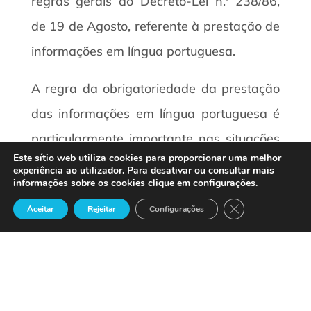
regras gerais do Decreto-Lei n.º 238/86,
de 19 de Agosto, referente à prestação de
informações em língua portuguesa.
A regra da obrigatoriedade da prestação
das informações em língua portuguesa é
particularmente importante nas situações
Este sítio web utiliza cookies para proporcionar uma melhor
em que os CTR estão localizados em
experiência ao utilizador. Para desativar ou consultar mais
informações sobre os cookies clique em
configurações
.
outros países, sendo cada vez mais
Close GDPR Cook
Aceitar
Rejeitar
Configurações
frequente encontrar CTR de carácter
internacional e com atendimento multi-
língua[efn_note]O fenómeno das práticas
de “call center offshoring” é um fenómeno