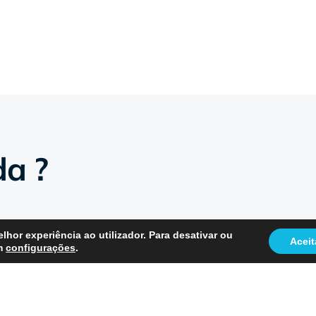
da ?
lhor experiência ao utilizador. Para desativar ou
Aceit
em
configurações
.