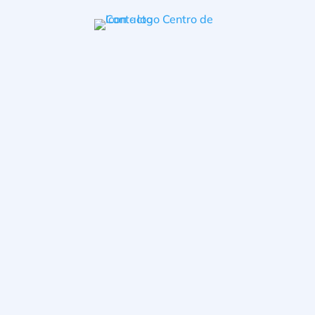
Início
/
Consumidor
Apr 5, 2021
|
C
,
Glossário