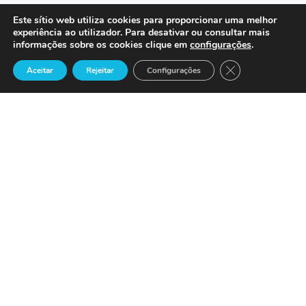
Precisa de Ajuda ?
Este sítio web utiliza cookies para proporcionar uma melhor
experiência ao utilizador. Para desativar ou consultar mais
informações sobre os cookies clique em
configurações
.
Suporte
Close GDPR Cook
Aceitar
Rejeitar
Configurações

Lisboa | Bruxelas | São Francisco
