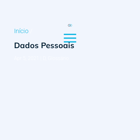
Início
/
Dados Pessoais
Apr 5, 2021
|
D
,
Glossário