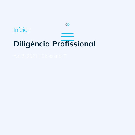
Início
/
Diligência Profissional
Apr 5, 2021
|
Glossário
,
T