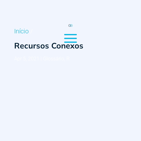
Início
/
Recursos Conexos
Apr 5, 2021
|
Glossário
,
R