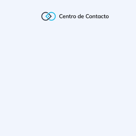
Início
/
Serviços Financeiros
Apr 5, 2021
|
Glossário
,
S