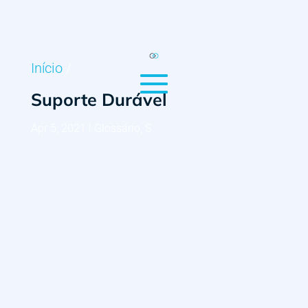
Início
/
Suporte Durável
Apr 5, 2021
|
Glossário
,
S