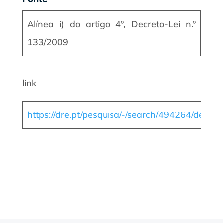
Alínea i) do artigo 4º, Decreto-Lei n.º
133/2009
link
https://dre.pt/pesquisa/-/search/494264/detail