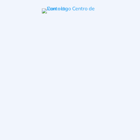
Início
/
Terceiro
Apr 5, 2021
|
Glossário
,
T