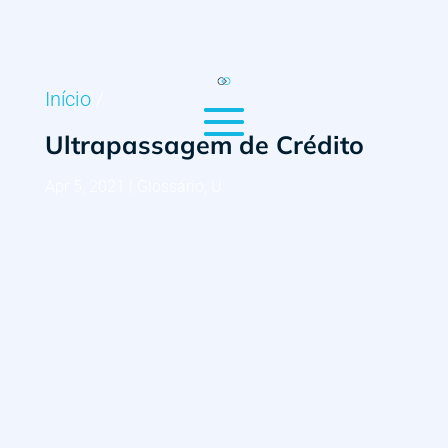
Início
/
Ultrapassagem de Crédito
Apr 5, 2021
|
Glossário
,
U