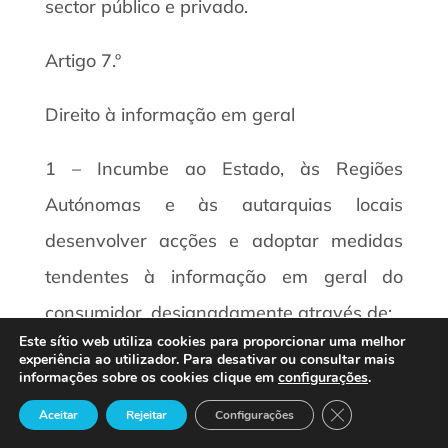
sector público e privado.
Artigo 7.º
Direito à informação em geral
1 – Incumbe ao Estado, às Regiões
Autónomas e às autarquias locais
desenvolver acções e adoptar medidas
tendentes à informação em geral do
consumidor, designadamente através de:
Este sítio web utiliza cookies para proporcionar uma melhor
experiência ao utilizador. Para desativar ou consultar mais
a) Apoio às acções de informação
informações sobre os cookies clique em
configurações
.
promovidas pelas associações de
Close GDPR Cook
Aceitar
Rejeitar
Configurações
consumidores;