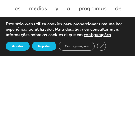
los medios y a programas de
entretenimiento a partir de los clientes de
Este sítio web utiliza cookies para proporcionar uma melhor
Vignette, entre los que figuran algunos de
experiência ao utilizador. Para desativar ou consultar mais
informações sobre os cookies clique em
configurações
.
los más prestigiosos proveedores de
Close GDPR Cook
Aceitar
Rejeitar
Configurações
contenidos del mundo, concluye.
Por su parte,
Larry Warnock, director de
marketing de Vigente
, puso de manifiesto
que Continúa la convergencia de
industrias de telecomunicación, medios y
ocio. Con el tiempo será aún más
importante para organizaciones como
Microsoft, que encabezan esta tendencia,