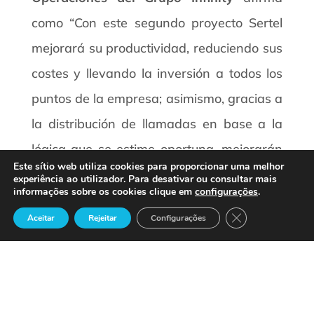
como “Con este segundo proyecto Sertel
mejorará su productividad, reduciendo sus
costes y llevando la inversión a todos los
puntos de la empresa; asimismo, gracias a
la distribución de llamadas en base a la
lógica que se estime oportuna, mejorarán
Este sítio web utiliza cookies para proporcionar uma melhor
la calidad consiguiendo una atención mas
experiência ao utilizador. Para desativar ou consultar mais
informações sobre os cookies clique em
configurações
.
personalizada y eficiente”.
Close GDPR Cook
Aceitar
Rejeitar
Configurações
28-12-2006
Noticias – Industria