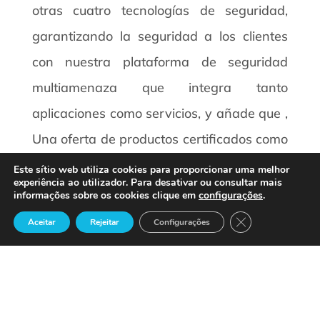
otras cuatro tecnologías de seguridad,
garantizando la seguridad a los clientes
con nuestra plataforma de seguridad
multiamenaza que integra tanto
aplicaciones como servicios, y añade que ,
Una oferta de productos certificados como
la de la familia FortiGate es un hecho que
Este sítio web utiliza cookies para proporcionar uma melhor
experiência ao utilizador. Para desativar ou consultar mais
atestigua el intenso compromiso en
informações sobre os cookies clique em
configurações
.
ingeniería que ha caracterizado a Fortinet
Close GDPR Cook
Aceitar
Rejeitar
Configurações
desde sus comienzos.
04-01-2007