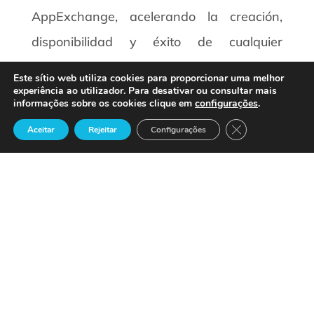
AppExchange, acelerando la creación,
disponibilidad y éxito de cualquier
aplicación on-demand.
Este sítio web utiliza cookies para proporcionar uma melhor
experiência ao utilizador. Para desativar ou consultar mais
05-01-2007
informações sobre os cookies clique em
configurações
.
Close GDPR Cook
Aceitar
Rejeitar
Configurações
En Foco – Proyecto