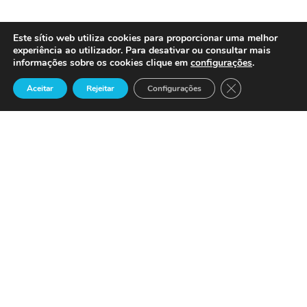
Este sítio web utiliza cookies para proporcionar uma melhor
experiência ao utilizador. Para desativar ou consultar mais
informações sobre os cookies clique em
configurações
.
Close GDPR Cook
Aceitar
Rejeitar
Configurações
Precisa de Ajuda ?
Suporte