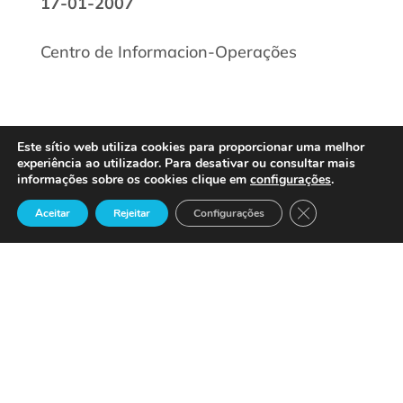
17-01-2007
Centro de Informacion-Operações
Este sítio web utiliza cookies para proporcionar uma melhor
experiência ao utilizador. Para desativar ou consultar mais
informações sobre os cookies clique em
configurações
.
Close GDPR Cook
Aceitar
Rejeitar
Configurações
Precisa de Ajuda ?