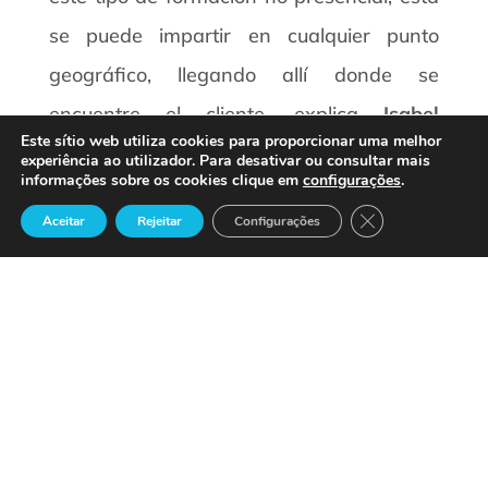
se puede impartir en cualquier punto
geográfico, llegando allí donde se
encuentre el cliente, explica
Isabel
Este sítio web utiliza cookies para proporcionar uma melhor
Ballestero, directora comercial de
experiência ao utilizador. Para desativar ou consultar mais
informações sobre os cookies clique em
configurações
.
DATISA
.
Close GDPR Cook
Aceitar
Rejeitar
Configurações
13-02-2007