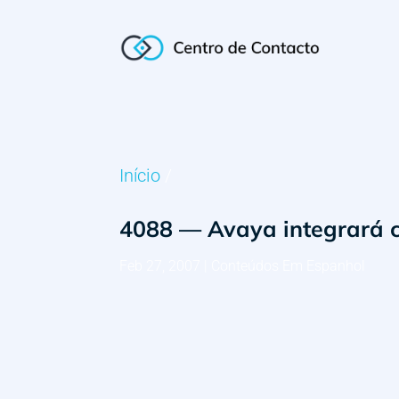
Início
/
4088 — Avaya integrará 
Feb 27, 2007
|
Conteúdos Em Espanhol