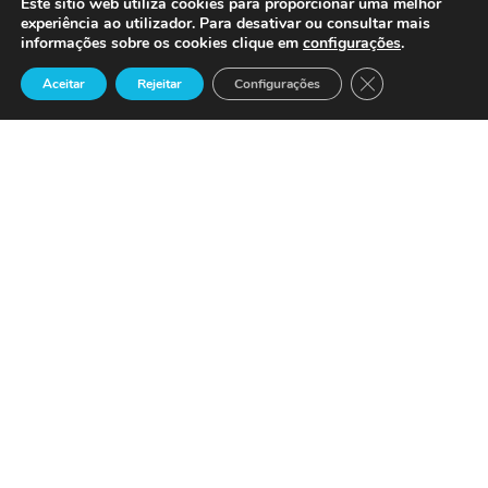
Este sítio web utiliza cookies para proporcionar uma melhor
experiência ao utilizador. Para desativar ou consultar mais
Notícias
informações sobre os cookies clique em
configurações
.
Close GDPR Cook
Aceitar
Rejeitar
Configurações
Precisa de Ajuda ?