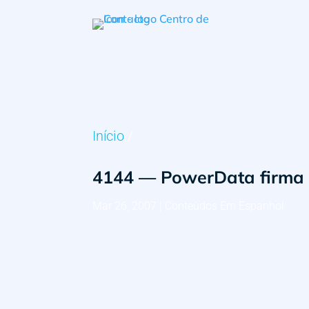
Início
/
4144 — PowerData firma 
Mar 26, 2007
|
Conteúdos Em Espanhol