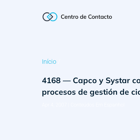
Início
/
4168 — Capco y Systar co
procesos de gestión de cic
Apr 4, 2007
|
Conteúdos Em Espanhol