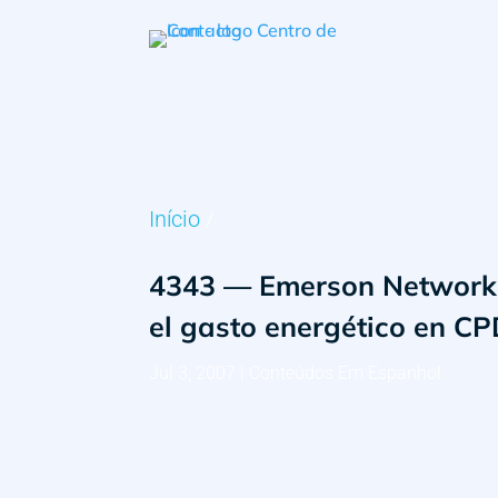
Início
/
4343 — Emerson Network P
el gasto energético en C
Jul 3, 2007
|
Conteúdos Em Espanhol