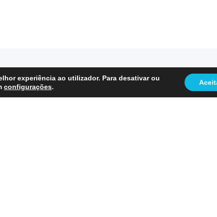
lhor experiência ao utilizador. Para desativar ou
Aceit
em
configurações
.
da ?
