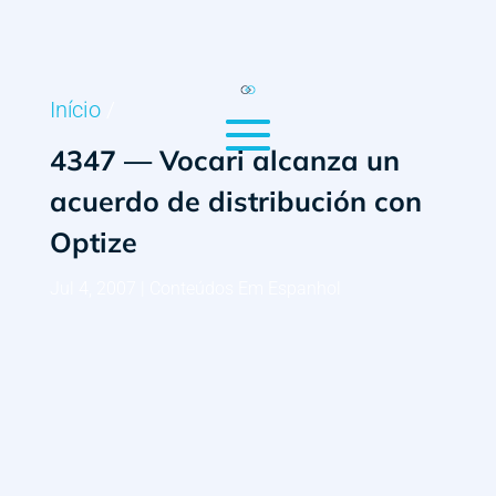
Início
/
4347 — Vocari alcanza un
acuerdo de distribución con
Optize
Jul 4, 2007
|
Conteúdos Em Espanhol