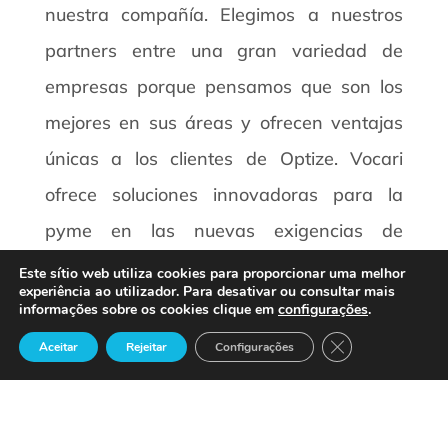
nuestra compañía. Elegimos a nuestros
partners entre una gran variedad de
empresas porque pensamos que son los
mejores en sus áreas y ofrecen ventajas
únicas a los clientes de Optize. Vocari
ofrece soluciones innovadoras para la
pyme en las nuevas exigencias de
comunicación y sin duda juntos podremos
Este sítio web utiliza cookies para proporcionar uma melhor
experiência ao utilizador. Para desativar ou consultar mais
dar a nuestros clientes más valor, más
informações sobre os cookies clique em
configurações
.
servicio y mejores soluciones”.
Close GDPR Cook
Aceitar
Rejeitar
Configurações
04-07-2007
Notícias