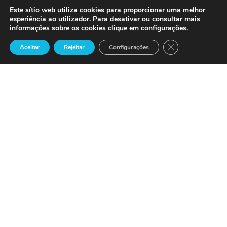
Este sítio web utiliza cookies para proporcionar uma melhor
experiência ao utilizador. Para desativar ou consultar mais
informações sobre os cookies clique em
configurações
.
Close GDPR Cook
Aceitar
Rejeitar
Configurações
Precisa de Ajuda ?
Suporte