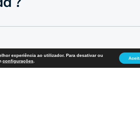
da ?

lhor experiência ao utilizador. Para desativar ou
Aceit
em
configurações
.

secretariado@centrodecontacto.com
Pol