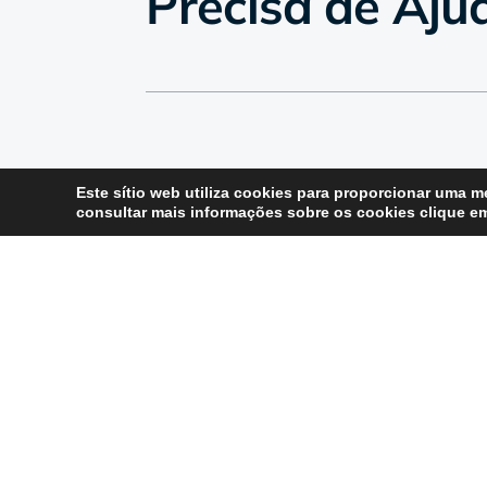
Precisa de Aju

Este sítio web utiliza cookies para proporcionar uma me
consultar mais informações sobre os cookies clique 
Lisboa | Bruxelas | São Francisco
© Direct Hit 1999 – 2025