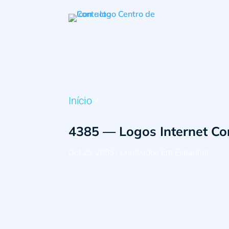
Início
/
4385 — Logos Internet C
Oct 23, 2008
|
Conteúdos Em Espanhol