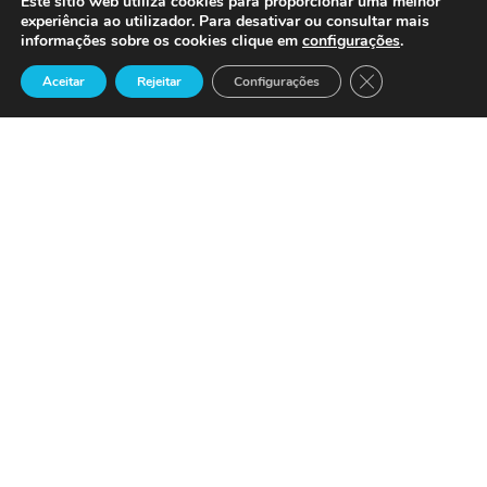
Este sítio web utiliza cookies para proporcionar uma melhor
experiência ao utilizador. Para desativar ou consultar mais
informações sobre os cookies clique em
configurações
.
Close GDPR Cook
Aceitar
Rejeitar
Configurações
Precisa de Ajuda ?
Suporte