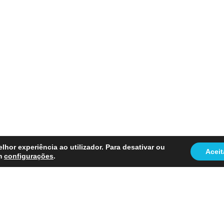
lhor experiência ao utilizador. Para desativar ou
Aceit
em
configurações
.
da ?