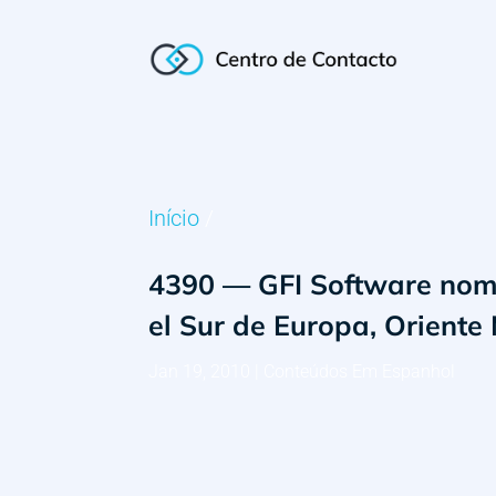
Início
/
4390 — GFI Software nomb
el Sur de Europa, Oriente
Jan 19, 2010
|
Conteúdos Em Espanhol