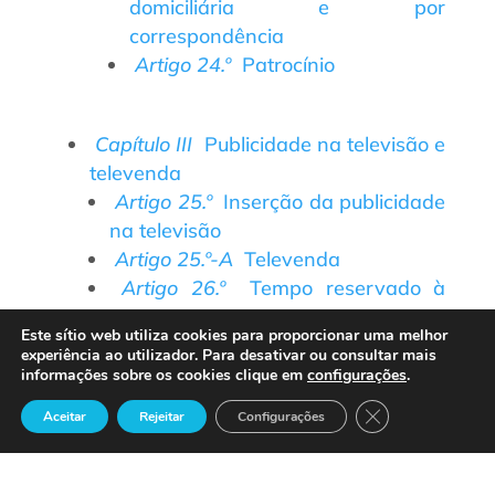
domiciliária e por
correspondência
Artigo 24.º
Patrocínio
Capítulo III
Publicidade na televisão e
televenda
Artigo 25.º
Inserção da publicidade
na televisão
Artigo 25.º-A
Televenda
Artigo 26.º
Tempo reservado à
publicidade
Este sítio web utiliza cookies para proporcionar uma melhor
experiência ao utilizador. Para desativar ou consultar mais
Capítulo IV
Actividade publicitária
informações sobre os cookies clique em
configurações
.
Secção I
Publicidade de Estado
Close GDPR Cook
Aceitar
Rejeitar
Configurações
Artigo 27.º
Publicidade do
Estado