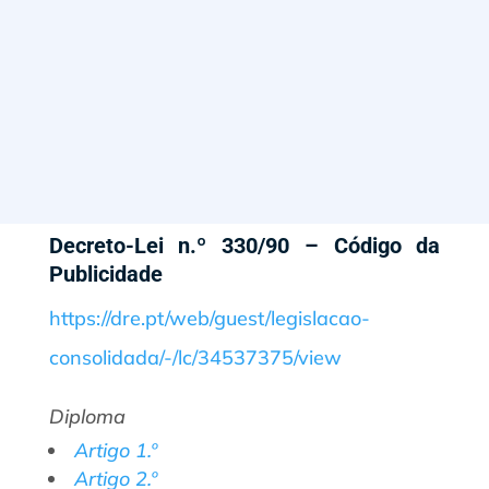
Decreto-Lei n.º 330/90 – Código da
Publicidade
https://dre.pt/web/guest/legislacao-
consolidada/-/lc/34537375/view
Diploma
Artigo 1.º
Artigo 2.º