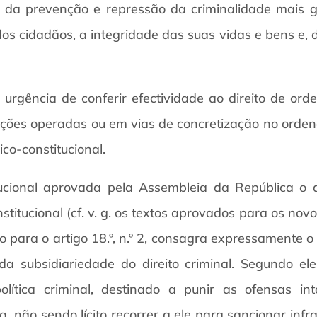
as da prevenção e repressão da criminalidade mais 
os cidadãos, a integridade das suas vidas e bens e, 
urgência de conferir efectividade ao direito de ord
ações operadas ou em vias de concretização no orden
co-constitucional.
ucional aprovada pela Assembleia da República o d
tucional (cf. v. g. os textos aprovados para os novos ar
ado para o artigo 18.º, n.º 2, consagra expressamente 
a subsidiariedade do direito criminal. Segundo ele
olítica criminal, destinado a punir as ofensas int
 não sendo lícito recorrer a ele para sancionar in