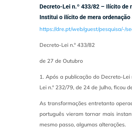
Decreto-Lei n.º 433/82 – Ilícito d
Institui o ilícito de mera ordenação
https://dre.pt/web/guest/pesquisa/-/
Decreto-Lei n.º 433/82
de 27 de Outubro
1. Após a publicação do Decreto-Lei 
Lei n.º 232/79, de 24 de Julho, ficou 
As transformações entretanto operad
português vieram tornar mais instant
mesmo passo, algumas alterações.