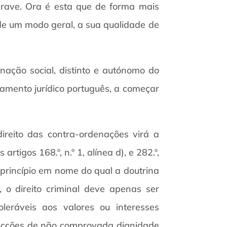
grave. Ora é esta que de forma mais
de um modo geral, a sua qualidade de
enação social, distinto e autónomo do
amento jurídico português, a começar
ireito das contra-ordenações virá a
tigos 168.º, n.º 1, alínea d), e 282.º,
o princípio em nome do qual a doutrina
, o direito criminal deve apenas ser
oleráveis aos valores ou interesses
fracções de não comprovada dignidade